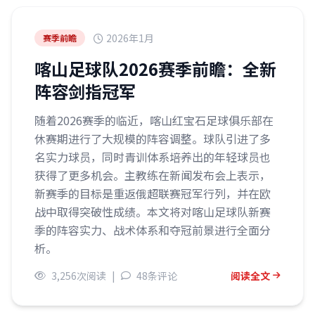
2026年1月
赛季前瞻
喀山足球队2026赛季前瞻：全新
阵容剑指冠军
随着2026赛季的临近，喀山红宝石足球俱乐部在
休赛期进行了大规模的阵容调整。球队引进了多
名实力球员，同时青训体系培养出的年轻球员也
获得了更多机会。主教练在新闻发布会上表示，
新赛季的目标是重返俄超联赛冠军行列，并在欧
战中取得突破性成绩。本文将对喀山足球队新赛
季的阵容实力、战术体系和夺冠前景进行全面分
析。
3,256次阅读
|
48条评论
阅读全文