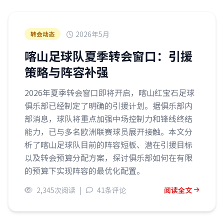
2026年5月
转会动态
喀山足球队夏季转会窗口：引援
策略与阵容补强
2026年夏季转会窗口即将开启，喀山红宝石足球
俱乐部已经制定了明确的引援计划。据俱乐部内
部消息，球队将重点加强中场控制力和锋线终结
能力，已与多名欧洲联赛球员展开接触。本文分
析了喀山足球队目前的阵容短板、潜在引援目标
以及转会预算分配方案，探讨俱乐部如何在有限
的预算下实现阵容的最优化配置。
2,345次阅读
|
41条评论
阅读全文