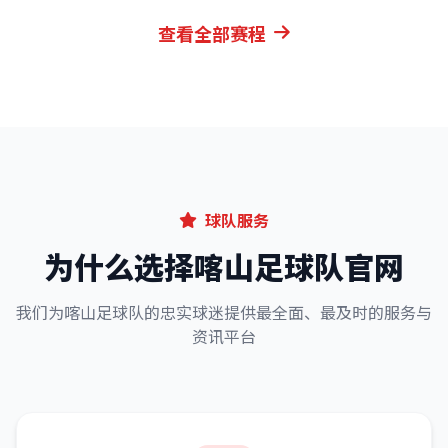
查看全部赛程
球队服务
为什么选择喀山足球队官网
我们为喀山足球队的忠实球迷提供最全面、最及时的服务与
资讯平台