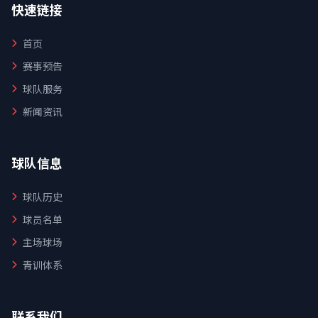
快速链接
首页
赛事预告
球队服务
新闻资讯
球队信息
球队历史
球员名单
主场球场
青训体系
联系我们