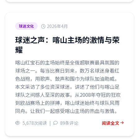
2026年4月
球迷文化
球迷之声：喀山主场的激情与荣
耀
喀山红宝石的主场始终是全俄超联赛最具氛围的
球场之一。每当比赛日到来，数万名球迷身着红
色战袍，用歌声、鼓声和围巾为球队加油助威。
本文采访了多位资深球迷，讲述了他们与喀山足
球队之间感人至深的故事。从2008年夺冠的狂欢
到欧战赛场上的拼搏，喀山球迷始终与球队风雨
同舟。让我们一起感受喀山主场的热血与激情。
5,678次阅读
|
89条评论
阅读全文