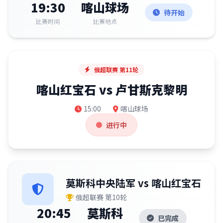
19:30
喀山球场
待开始
比赛时间
比赛地点
俄超联赛 第11轮
喀山红宝石 vs 卢甘斯克黎明
15:00
喀山球场
进行中
莫斯科中央陆军 vs 喀山红宝石
俄超联赛 第10轮
20:45
莫斯科
已完成