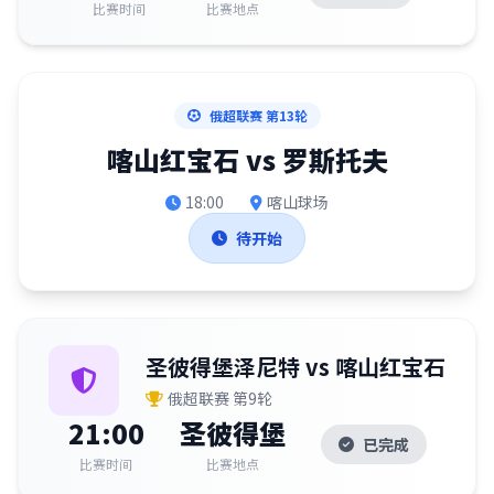
比赛时间
比赛地点
俄超联赛 第13轮
喀山红宝石 vs 罗斯托夫
18:00
喀山球场
待开始
圣彼得堡泽尼特 vs 喀山红宝石
俄超联赛 第9轮
21:00
圣彼得堡
已完成
比赛时间
比赛地点