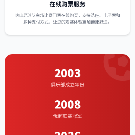
在线购票服务
喀山足球队主场比赛门票在线购买，支持选座、电子票和
多种支付方式，让您的观赛体验更加便捷舒适。
2003
俱乐部成立年份
2008
俄超联赛冠军