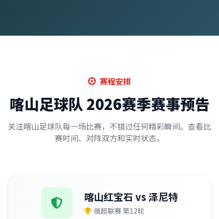
赛程安排
喀山足球队 2026赛季赛事预告
关注喀山足球队每一场比赛，不错过任何精彩瞬间。查看比
赛时间、对阵双方和实时状态。
喀山红宝石 vs 泽尼特
俄超联赛 第12轮