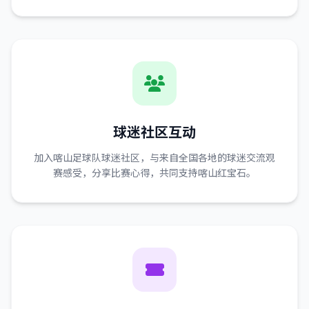
球迷社区互动
加入喀山足球队球迷社区，与来自全国各地的球迷交流观
赛感受，分享比赛心得，共同支持喀山红宝石。