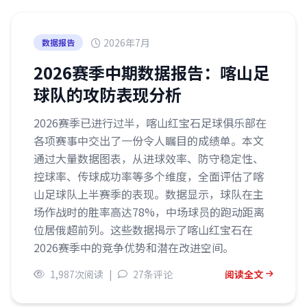
2026年7月
数据报告
2026赛季中期数据报告：喀山足
球队的攻防表现分析
2026赛季已进行过半，喀山红宝石足球俱乐部在
各项赛事中交出了一份令人瞩目的成绩单。本文
通过大量数据图表，从进球效率、防守稳定性、
控球率、传球成功率等多个维度，全面评估了喀
山足球队上半赛季的表现。数据显示，球队在主
场作战时的胜率高达78%，中场球员的跑动距离
位居俄超前列。这些数据揭示了喀山红宝石在
2026赛季中的竞争优势和潜在改进空间。
1,987次阅读
|
27条评论
阅读全文