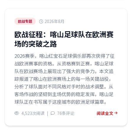
2026年8月
欧战专题
欧战征程：喀山足球队在欧洲赛
场的突破之路
2026赛季，喀山红宝石足球俱乐部再次获得了征
战欧洲赛事的资格。从资格赛到正赛，喀山足球
队在欧战赛场上展现出了强大的竞争力。本文追
踪报道了喀山在欧洲赛场上的每一场关键战役，
分析了球队面对不同风格对手时的战术调整。从
客场作战的坚韧到主场优势的稳定发挥，喀山足
球队正在书写属于这座城市的欧洲足球篇章。
4,523次阅读
|
76条评论
阅读全文