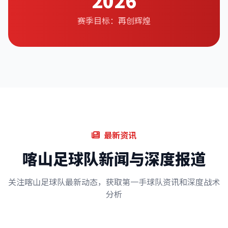
2026
赛季目标：再创辉煌
最新资讯
喀山足球队新闻与深度报道
关注喀山足球队最新动态，获取第一手球队资讯和深度战术
分析